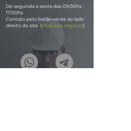
De segunda a sexta das 09:00hs -
17:00hs
Contato pelo botão verde ao lado
direito do site (
chat ead impacto
)
Páginas
IMPACTO Engenharia e Consultoria
IMPACTO Soluções Contra Incêndio
Palestras
Autenticar um certificado
Acesso Interno