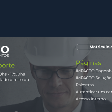
Matricule-
Páginas
porte
IMPACTO Engenhar
0hs - 17:00hs
IMPACTO Soluções
lado direito do
Palestras
Autenticar um cer
Acesso Interno