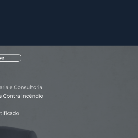
se
ia e Consultoria
 Contra Incêndio
tificado