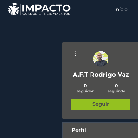
Início
Mais ações
A.F.T Rodrigo Vaz
0
0
seguidor
seguindo
Seguir
Perfil