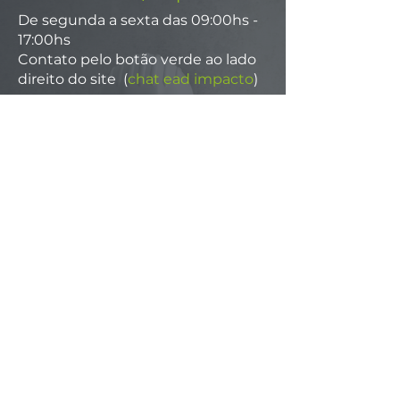
De segunda a sexta das 09:00hs -
17:00hs
Contato pelo botão verde ao lado
direito do site (
chat ead impacto
)
Páginas
IMPACTO Engenharia e Consultoria
IMPACTO Soluções Contra Incêndio
Palestras
Autenticar um certificado
Acesso Interno