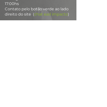
17:00hs
Contato pelo botão verde ao lado
direito do site (
chat ead impacto
)
Páginas
IMPACTO Engenharia e Consultoria
IMPACTO Soluções Contra Incêndio
Palestras
Autenticar um certificado
Acesso Interno
Matricule-se