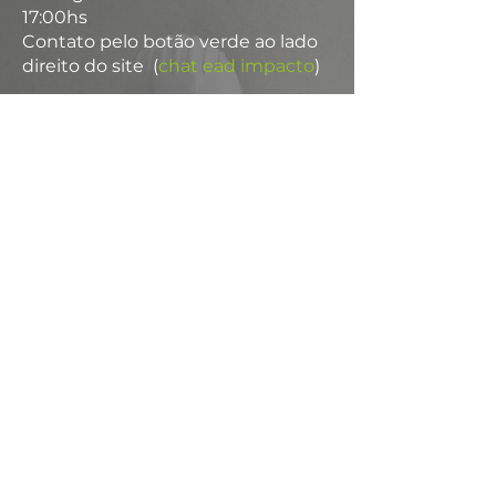
17:00hs
Contato pelo botão verde ao lado
direito do site (
chat ead impacto
)
Páginas
IMPACTO Engenharia e Consultoria
IMPACTO Soluções Contra Incêndio
Palestras
Autenticar um certificado
Acesso Interno
Matricule-se