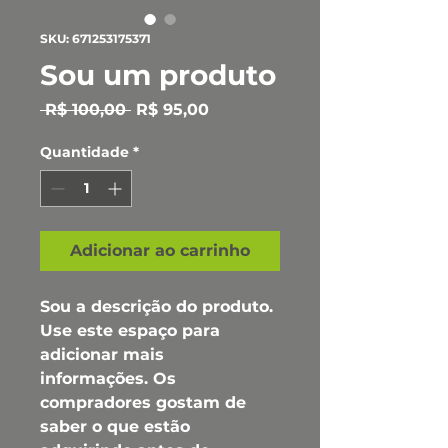
SKU: 671253175371
Sou um produto
Preço normal
Preço promocional
 R$ 100,00 
R$ 95,00
Quantidade
*
Adicionar ao carrinho
Sou a descrição do produto. 
Use este espaço para 
adicionar mais 
informações. Os 
compradores gostam de 
saber o que estão 