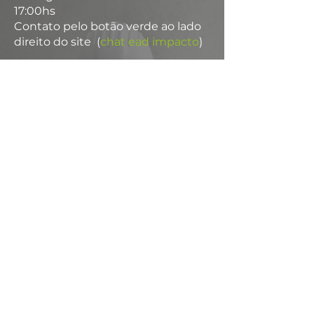
17:00hs
Contato pelo botão verde ao lado
direito do site (
chat ead impacto
)
Páginas
IMPACTO Engenharia e Consultoria
IMPACTO Soluções Contra Incêndio
Palestras
Autenticar um certificado
Acesso Interno
Matricule-se