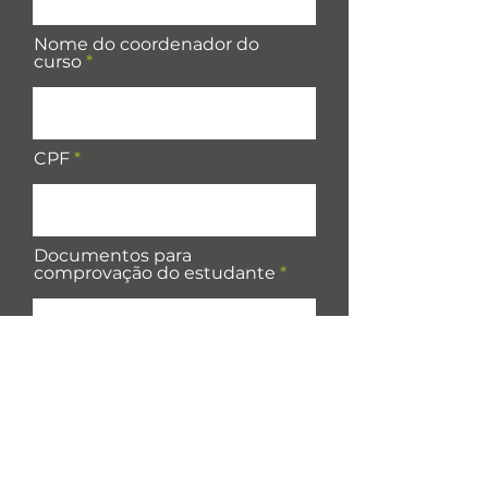
Nome do coordenador do
curso
CPF
Documentos para
comprovação do estudante
Upload de arquivo
Faça upload de um arquivo compatível (máx. 15MB)
Upload de arquivo
Faça upload de um arquivo compatível (máx. 15MB)